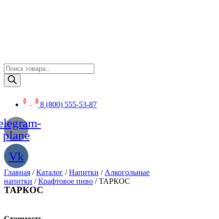
Перейти
к
содержимому
Поиск
товаров
8 (800) 555-53-87
elegram-
plane
Vk
Главная
/
Каталог
/
Напитки
/
Алкогольные
напитки
/
Крафтовое пиво
/ ТАРКОС
ТАРКОС
Стоимость