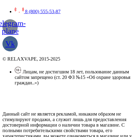
8 (800) 555-53-87
elegram-
plane
Vk
© RELAXVAPE, 2015-2025
Лицам, не достигшим 18 лет, пользование данным
сайтом запрещено (ст. 20 ФЗ №15 «Об охране здоровья
граждан..»)
Политика конфиденциальности
Создание сайта
—
SEO BEL
Данный сайт не является рекламой, никаким образом не
стимулируют продажи, а служит лишь для предоставления
достоверной информации о наличии товара в магазине. С
полными потребительскими свойствами товара, его
характеристиками, вы можете ознакомиться в магазине или у