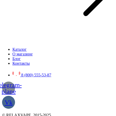
Каталог
О магазине
Блог
Контакты
8 (800) 555-53-87
elegram-
plane
Vk
© RELAXVAPE, 2015-2025