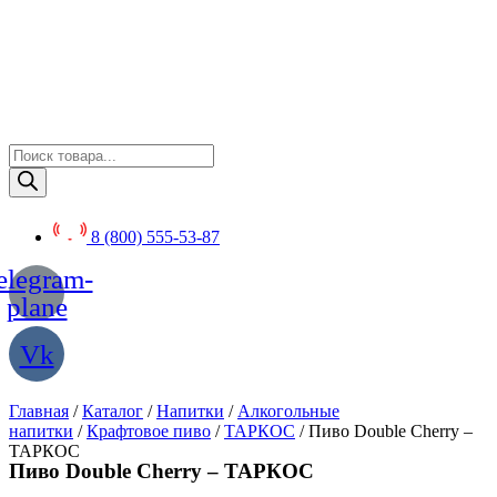
Перейти
к
содержимому
Поиск
товаров
8 (800) 555-53-87
elegram-
plane
Vk
Главная
/
Каталог
/
Напитки
/
Алкогольные
напитки
/
Крафтовое пиво
/
ТАРКОС
/ Пиво Double Cherry –
ТАРКОС
Пиво Double Cherry – ТАРКОС