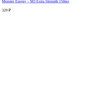
Monster Energy – M3 Extra Strength 150мл
329
₽