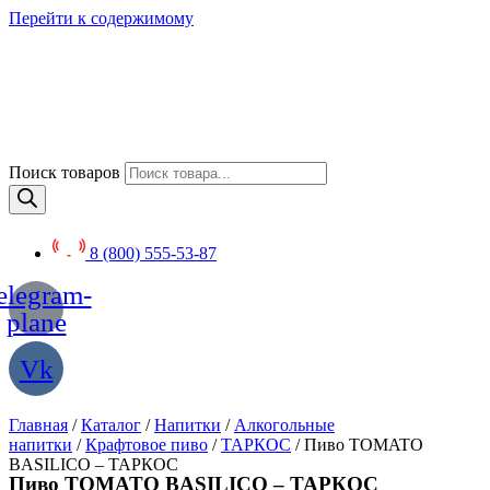
Перейти к содержимому
Поиск товаров
8 (800) 555-53-87
elegram-
plane
Vk
Главная
/
Каталог
/
Напитки
/
Алкогольные
напитки
/
Крафтовое пиво
/
ТАРКОС
/ Пиво TOMATO
BASILICO – ТАРКОС
Пиво TOMATO BASILICO – ТАРКОС