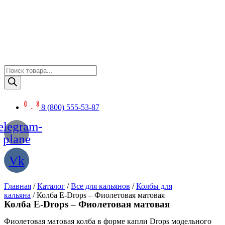
Перейти
к
содержимому
Поиск
товаров
8 (800) 555-53-87
elegram-
plane
Vk
Главная
/
Каталог
/
Все для кальянов
/
Колбы для
кальяна
/ Колба E-Drops – Фиолетовая матовая
Колба E-Drops – Фиолетовая матовая
Фиолетовая матовая колба в форме капли Drops модельного