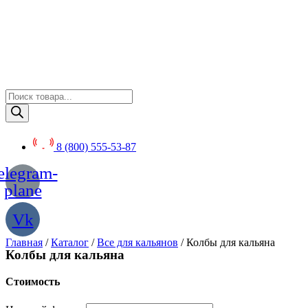
Перейти
к
содержимому
Поиск
товаров
8 (800) 555-53-87
elegram-
plane
Vk
Главная
/
Каталог
/
Все для кальянов
/ Колбы для кальяна
Колбы для кальяна
Стоимость