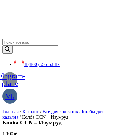
Перейти
к
содержимому
Поиск
товаров
8 (800) 555-53-87
elegram-
plane
Vk
Главная
/
Каталог
/
Все для кальянов
/
Колбы для
кальяна
/ Колба CCN – Изумруд
Колба CCN – Изумруд
1 100
₽