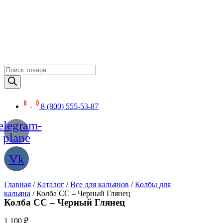
Перейти
к
содержимому
Поиск
товаров
8 (800) 555-53-87
elegram-
plane
Vk
Главная
/
Каталог
/
Все для кальянов
/
Колбы для
кальяна
/ Колба CC – Черный Глянец
Колба CC – Черный Глянец
1 100
₽