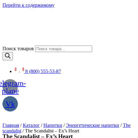
Перейти к содержимому
Поиск товаров
8 (800) 555-53-87
elegram-
plane
Vk
Главная
/
Каталог
/
Напитки
/
Энергетические напитки
/
The
scandalist
/ The Scandalist – Ex’s Heart
The Scandalist – Ex’s Heart