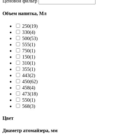
Ценовой фильтр
Объем напитка, Мл
250
(19)
330
(4)
500
(53)
555
(1)
750
(1)
150
(1)
310
(1)
355
(1)
443
(2)
450
(62)
458
(4)
473
(18)
550
(1)
568
(3)
Цвет
Диаметр атомайзера, мм