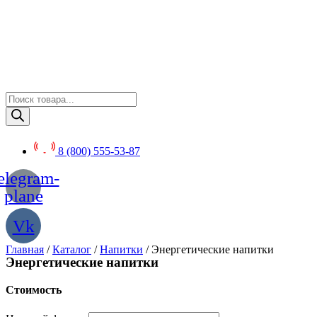
Перейти
к
содержимому
Поиск
товаров
8 (800) 555-53-87
elegram-
plane
Vk
Главная
/
Каталог
/
Напитки
/ Энергетические напитки
Энергетические напитки
Стоимость