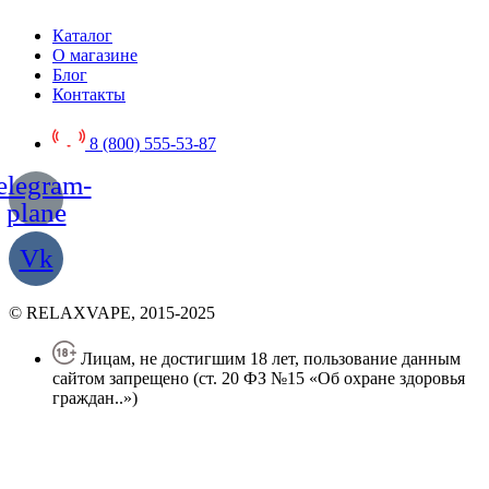
Каталог
О магазине
Блог
Контакты
8 (800) 555-53-87
elegram-
plane
Vk
© RELAXVAPE, 2015-2025
Лицам, не достигшим 18 лет, пользование данным
сайтом запрещено (ст. 20 ФЗ №15 «Об охране здоровья
граждан..»)
Политика конфиденциальности
Создание сайта
—
SEO BEL