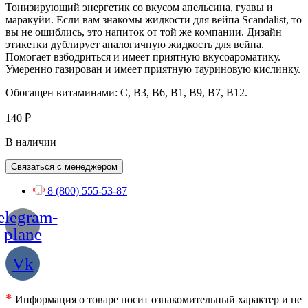
Тонизирующий энергетик со вкусом апельсина, гуавы и
маракуйи. Если вам знакомы жидкости для вейпа Scandalist, то
вы не ошиблись, это напиток от той же компании. Дизайн
этикетки дублирует аналогичную жидкость для вейпа.
Помогает взбодриться и имеет приятную вкусоароматику.
Умеренно газирован и имеет приятную тауриновую кислинку.
Обогащен витаминами: C, B3, B6, B1, B9, B7, B12.
140
₽
В наличии
Связаться с менеджером
8 (800) 555-53-87
elegram-
plane
Vk
*
Информация о товаре носит ознакомительный характер и не