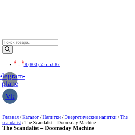
Перейти
к
содержимому
Поиск
товаров
8 (800) 555-53-87
elegram-
plane
Vk
Главная
/
Каталог
/
Напитки
/
Энергетические напитки
/
The
scandalist
/ The Scandalist – Doomsday Machine
The Scandalist – Doomsday Machine