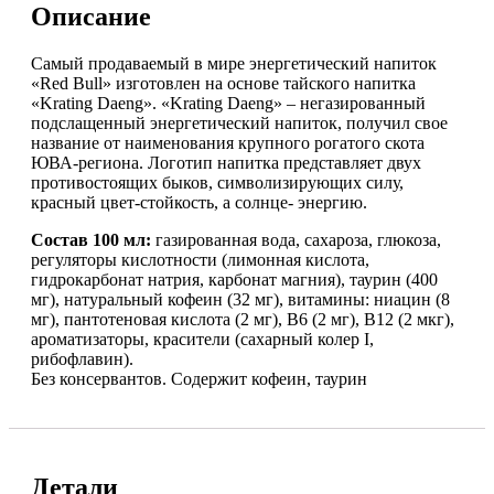
Описание
Самый продаваемый в мире энергетический напиток
«Red Bull» изготовлен на основе тайского напитка
«Krating Daeng». «Krating Daeng» – негазированный
подслащенный энергетический напиток, получил свое
название от наименования крупного рогатого скота
ЮВА-региона. Логотип напитка представляет двух
противостоящих быков, символизирующих силу,
красный цвет-стойкость, а солнце- энергию.
Состав 100 мл:
газированная вода, сахароза, глюкоза,
регуляторы кислотности (лимонная кислота,
гидрокарбонат натрия, карбонат магния), таурин (400
мг), натуральный кофеин (32 мг), витамины: ниацин (8
мг), пантотеновая кислота (2 мг), В6 (2 мг), В12 (2 мкг),
ароматизаторы, красители (сахарный колер I,
рибофлавин).
Без консервантов. Содержит кофеин, таурин
Детали