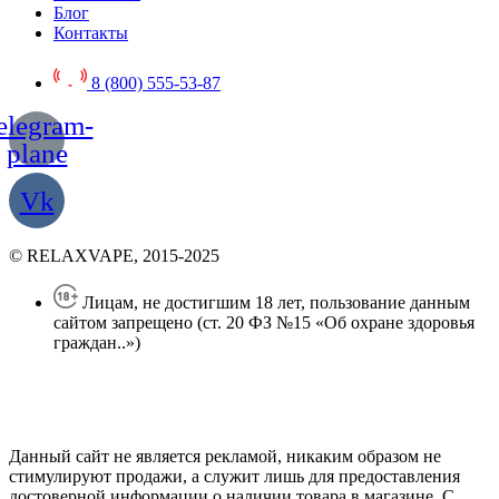
Блог
Контакты
8 (800) 555-53-87
elegram-
plane
Vk
© RELAXVAPE, 2015-2025
Лицам, не достигшим 18 лет, пользование данным
сайтом запрещено (ст. 20 ФЗ №15 «Об охране здоровья
граждан..»)
Политика конфиденциальности
Создание сайта
—
SEO BEL
Данный сайт не является рекламой, никаким образом не
стимулируют продажи, а служит лишь для предоставления
достоверной информации о наличии товара в магазине. С