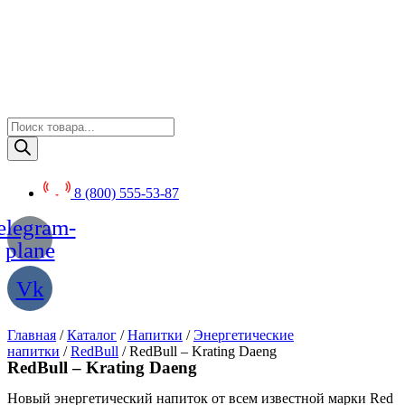
Перейти
к
содержимому
Поиск
товаров
8 (800) 555-53-87
elegram-
plane
Vk
Главная
/
Каталог
/
Напитки
/
Энергетические
напитки
/
RedBull
/ RedBull – Krating Daeng
RedBull – Krating Daeng
Новый энергетический напиток от всем известной марки Red