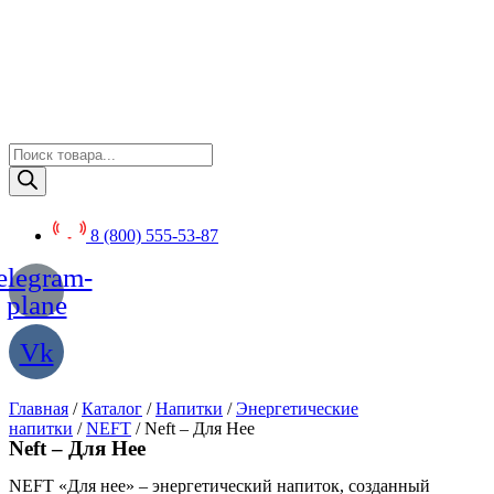
Перейти
к
содержимому
Поиск
товаров
8 (800) 555-53-87
elegram-
plane
Vk
Главная
/
Каталог
/
Напитки
/
Энергетические
напитки
/
NEFT
/ Neft – Для Нее
Neft – Для Нее
NEFT «Для нее» – энергетический напиток, созданный