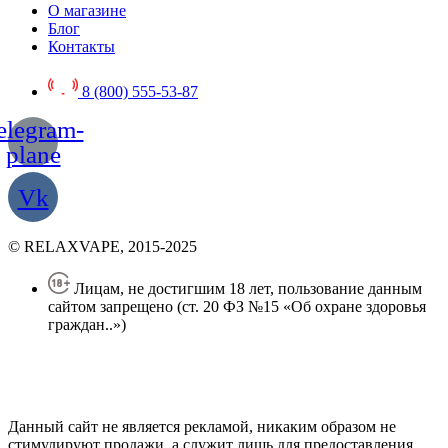
О магазине
Блог
Контакты
8 (800) 555-53-87
elegram-
plane
Vk
© RELAXVAPE, 2015-2025
Лицам, не достигшим 18 лет, пользование данным
сайтом запрещено (ст. 20 ФЗ №15 «Об охране здоровья
граждан..»)
Политика конфиденциальности
Создание сайта
—
SEO BEL
Данный сайт не является рекламой, никаким образом не
стимулируют продажи, а служит лишь для предоставления