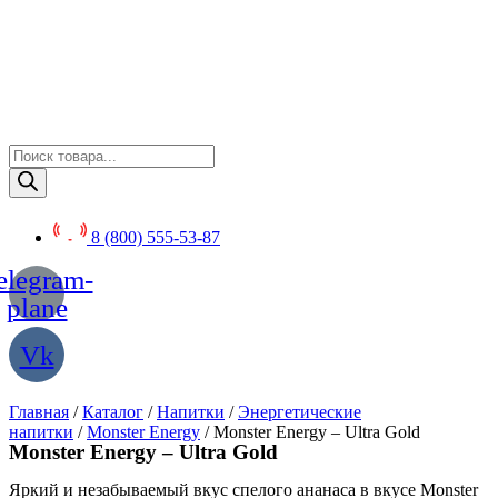
Перейти
к
содержимому
Поиск
товаров
8 (800) 555-53-87
elegram-
plane
Vk
Главная
/
Каталог
/
Напитки
/
Энергетические
напитки
/
Monster Energy
/ Monster Energy – Ultra Gold
Monster Energy – Ultra Gold
Яркий и незабываемый вкус спелого ананаса в вкусе Monster