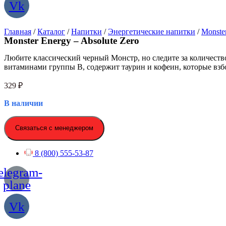
Vk
Главная
/
Каталог
/
Напитки
/
Энергетические напитки
/
Monste
Monster Energy – Absolute Zero
Любите классический черный Монстр, но следите за количество
витаминами группы B, содержит таурин и кофеин, которые взб
329
₽
В наличии
Связаться с менеджером
8 (800) 555-53-87
elegram-
plane
Vk