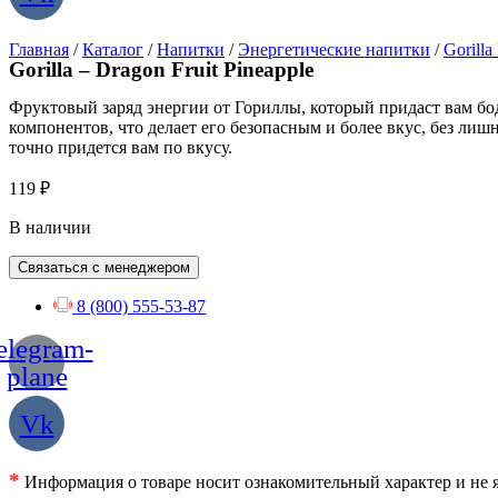
Главная
/
Каталог
/
Напитки
/
Энергетические напитки
/
Gorilla
Gorilla – Dragon Fruit Pineapple
Фруктовый заряд энергии от Гориллы, который придаст вам бодр
компонентов, что делает его безопасным и более вкус, без лиш
точно придется вам по вкусу.
119
₽
В наличии
Связаться с менеджером
8 (800) 555-53-87
elegram-
plane
Vk
*
Информация о товаре носит ознакомительный характер и не я