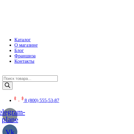
Перейти
к
содержимому
Каталог
О магазине
Блог
Франшиза
Контакты
Поиск
товаров
8 (800) 555-53-87
elegram-
plane
Vk