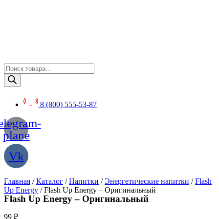
Перейти
к
содержимому
Поиск
товаров
8 (800) 555-53-87
elegram-
plane
Vk
Главная
/
Каталог
/
Напитки
/
Энергетические напитки
/
Flash
Up Energy
/ Flash Up Energy – Оригинальный
Flash Up Energy – Оригинальный
99
₽