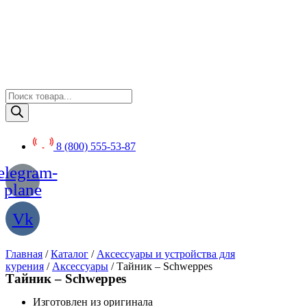
Перейти
к
содержимому
Поиск
товаров
8 (800) 555-53-87
elegram-
plane
Vk
Главная
/
Каталог
/
Аксессуары и устройства для
курения
/
Аксессуары
/ Тайник – Schweppes
Тайник – Schweppes
Изготовлен из оригинала