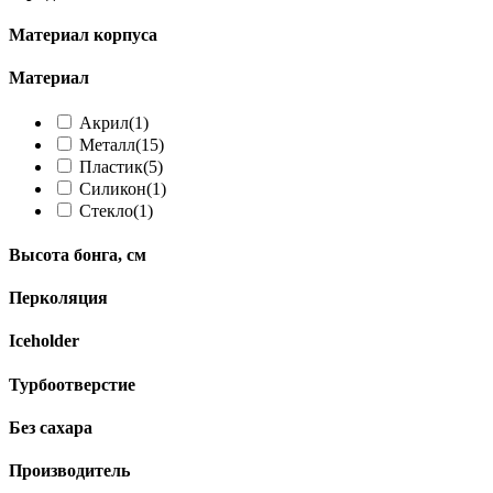
Материал корпуса
Материал
Акрил
(1)
Металл
(15)
Пластик
(5)
Силикон
(1)
Стекло
(1)
Высота бонга, см
Перколяция
Iceholder
Турбоотверстие
Без сахара
Производитель