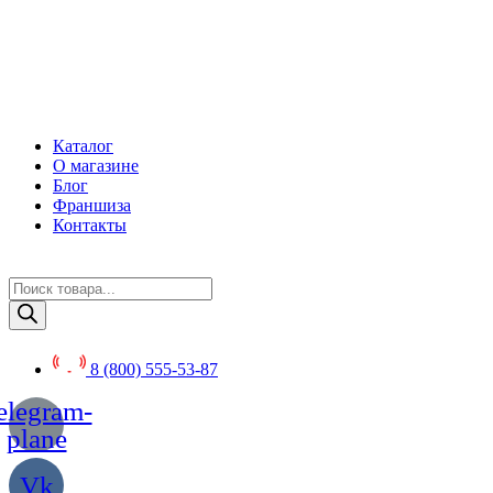
Перейти
к
содержимому
Каталог
О магазине
Блог
Франшиза
Контакты
Поиск
товаров
8 (800) 555-53-87
elegram-
plane
Vk