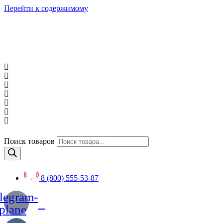
Перейти к содержимому
Поиск товаров
8 (800) 555-53-87
legram-
plane