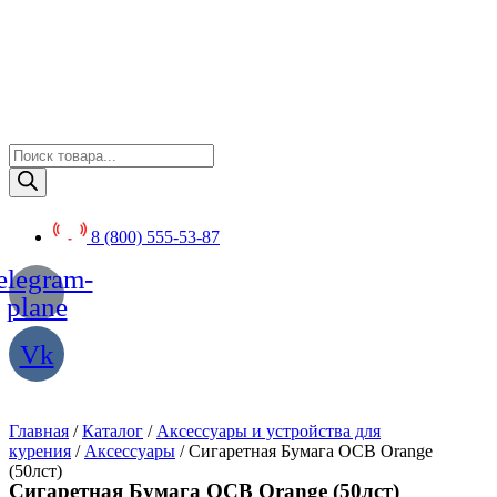
Перейти
к
содержимому
Поиск
товаров
8 (800) 555-53-87
elegram-
plane
Vk
Главная
/
Каталог
/
Аксессуары и устройства для
курения
/
Аксессуары
/ Сигаретная Бумага OCB Orange
(50лст)
Сигаретная Бумага OCB Orange (50лст)