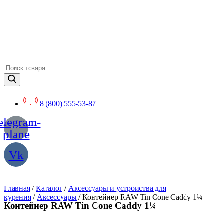
Перейти
к
содержимому
Поиск
товаров
8 (800) 555-53-87
elegram-
plane
Vk
Главная
/
Каталог
/
Аксессуары и устройства для
курения
/
Аксессуары
/ Контейнер RAW Tin Cone Caddy 1¼
Контейнер RAW Tin Cone Caddy 1¼