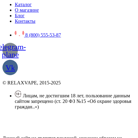
Каталог
О магазине
Блог
Контакты
8 (800) 555-53-87
elegram-
plane
Vk
© RELAXVAPE, 2015-2025
Лицам, не достигшим 18 лет, пользование данным
сайтом запрещено (ст. 20 ФЗ №15 «Об охране здоровья
граждан..»)
Политика конфиденциальности
Создание сайта
—
SEO BEL