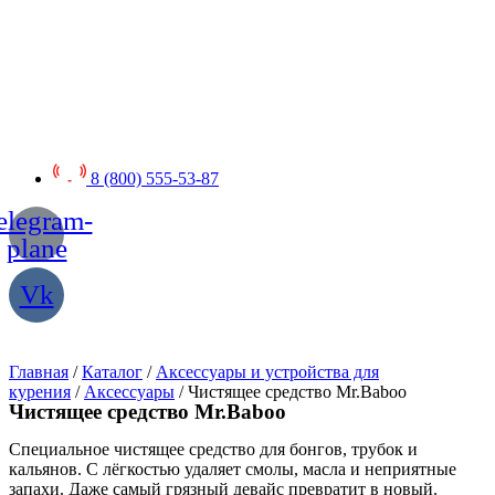
Перейти
к
содержимому
8 (800) 555-53-87
elegram-
plane
Vk
Главная
/
Каталог
/
Аксессуары и устройства для
курения
/
Аксессуары
/ Чистящее средство Mr.Baboo
Чистящее средство Mr.Baboo
Специальное чистящее средство для бонгов, трубок и
кальянов. С лёгкостью удаляет смолы, масла и неприятные
запахи. Даже самый грязный девайс превратит в новый.