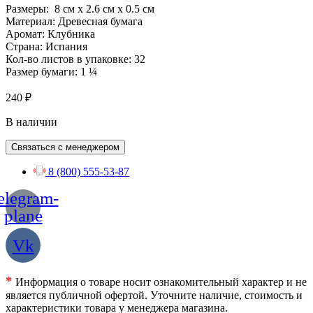
Размеры:
8 см
x
2.6 см
x
0.5 см
Материал: Древесная бумага
Аромат: Клубника
Страна: Испания
Кол-во листов в упаковке: 32
Размер бумаги: 1 ¼
240
₽
В наличии
Связаться с менеджером
8 (800) 555-53-87
elegram-
plane
Vk
*
Информация о товаре носит ознакомительный характер и не
является публичной офертой. Уточните наличие, стоимость и
характеристики товара у менеджера магазина.