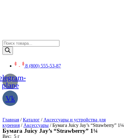
Перейти
к
содержимому
Поиск
товаров
8 (800) 555-53-87
elegram-
plane
Vk
Главная
/
Каталог
/
Аксессуары и устройства для
курения
/
Аксессуары
/ Бумага Juicy Jay’s “Strawberry” 1¼
Бумага Juicy Jay’s “Strawberry” 1¼
Вес:
5 г