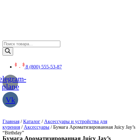
Перейти
к
содержимому
Поиск
товаров
8 (800) 555-53-87
elegram-
plane
Vk
Главная
/
Каталог
/
Аксессуары и устройства для
курения
/
Аксессуары
/ Бумага Ароматизированная Juicy Jay’s
“Birthday”
Бумага Ароматизированная Juicy Jay’s