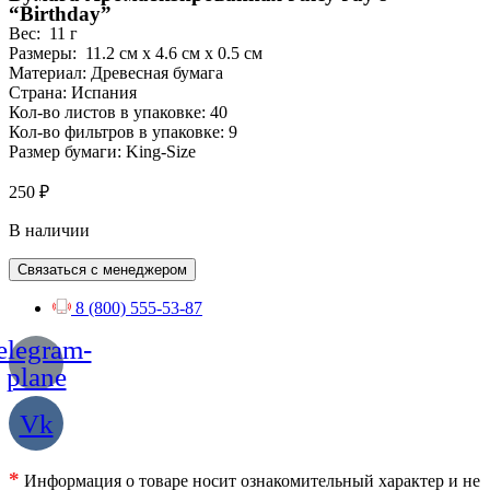
“Birthday”
Вес:
11 г
Размеры:
11.2 см
x
4.6 см
x
0.5 см
Материал: Древесная бумага
Страна: Испания
Кол-во листов в упаковке: 40
Кол-во фильтров в упаковке: 9
Размер бумаги: King-Size
250
₽
В наличии
Связаться с менеджером
8 (800) 555-53-87
elegram-
plane
Vk
*
Информация о товаре носит ознакомительный характер и не