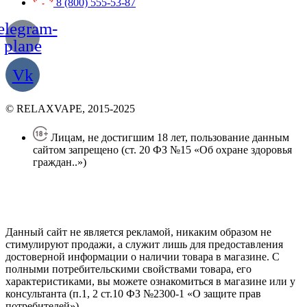
8 (800) 555-53-87
elegram-
plane
Vk
© RELAXVAPE, 2015-2025
Лицам, не достигшим 18 лет, пользование данным
сайтом запрещено (ст. 20 ФЗ №15 «Об охране здоровья
граждан..»)
Политика конфиденциальности
Создание сайта
—
SEO BEL
Данный сайт не является рекламой, никаким образом не
стимулируют продажи, а служит лишь для предоставления
достоверной информации о наличии товара в магазине. С
полными потребительскими свойствами товара, его
характеристиками, вы можете ознакомиться в магазине или у
консультанта (п.1, 2 ст.10 ФЗ №2300-1 «О защите прав
потребителей»).