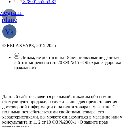
8 (800) 555-53-87
elegram-
plane
Vk
© RELAXVAPE, 2015-2025
Лицам, не достигшим 18 лет, пользование данным
сайтом запрещено (ст. 20 ФЗ №15 «Об охране здоровья
граждан..»)
Политика конфиденциальности
Создание сайта
—
SEO BEL
Данный сайт не является рекламой, никаким образом не
стимулируют продажи, а служит лишь для предоставления
достоверной информации о наличии товара в магазине. С
полными потребительскими свойствами товара, его
характеристиками, вы можете ознакомиться в магазине или у
консультанта (п.1, 2 ст.10 ФЗ №2300-1 «О защите прав