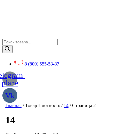
Перейти
к
содержимому
Поиск
товаров
8 (800) 555-53-87
elegram-
plane
Vk
Главная
/ Товар Плотность /
14
/ Страница 2
14