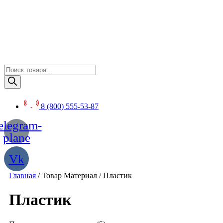
Перейти
к
содержимому
Поиск
товаров
8 (800) 555-53-87
elegram-
plane
Vk
Главная
/ Товар Материал / Пластик
Пластик