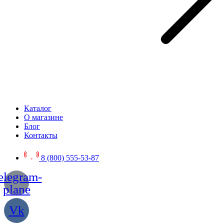
Каталог
О магазине
Блог
Контакты
8 (800) 555-53-87
elegram-
plane
Vk