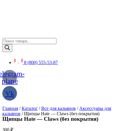
Перейти
к
содержимому
Поиск
товаров
8 (800) 555-53-87
elegram-
plane
Vk
Главная
/
Каталог
/
Все для кальянов
/
Аксессуары для
кальянов
/ Щипцы Hate — Claws (без покрытия)
Щипцы Hate — Claws (без покрытия)
300
₽