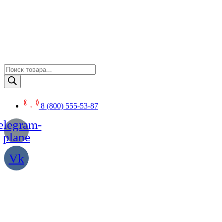
Перейти
к
содержимому
Поиск
товаров
8 (800) 555-53-87
elegram-
plane
Vk