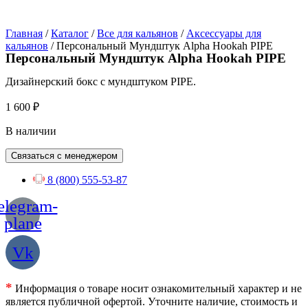
Главная
/
Каталог
/
Все для кальянов
/
Аксессуары для
кальянов
/ Персональный Мундштук Alpha Hookah PIPE
Персональный Мундштук Alpha Hookah PIPE
Дизайнерский бокс с мундштуком PIPE.
1 600
₽
В наличии
Связаться с менеджером
8 (800) 555-53-87
elegram-
plane
Vk
*
Информация о товаре носит ознакомительный характер и не
является публичной офертой. Уточните наличие, стоимость и