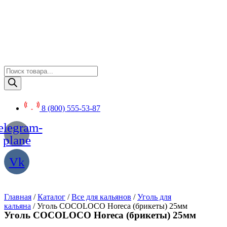
Перейти
к
содержимому
Поиск
товаров
8 (800) 555-53-87
elegram-
plane
Vk
Главная
/
Каталог
/
Все для кальянов
/
Уголь для
кальяна
/ Уголь COCOLOCO Horeca (брикеты) 25мм
Уголь COCOLOCO Horeca (брикеты) 25мм