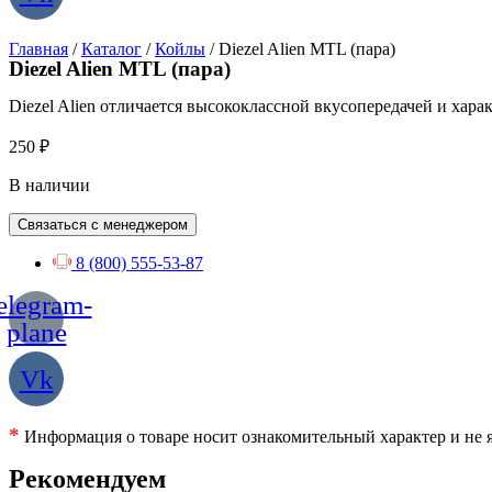
Главная
/
Каталог
/
Койлы
/ Diezel Alien MTL (пара)
Diezel Alien MTL (пара)
Diezel Alien отличается высококлассной вкусопередачей и хар
250
₽
В наличии
Связаться с менеджером
8 (800) 555-53-87
elegram-
plane
Vk
*
Информация о товаре носит ознакомительный характер и не я
Рекомендуем