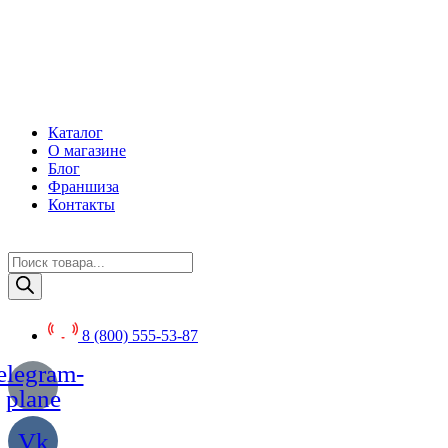
Перейти
к
содержимому
Каталог
О магазине
Блог
Франшиза
Контакты
Поиск
товаров
8 (800) 555-53-87
elegram-
plane
Vk