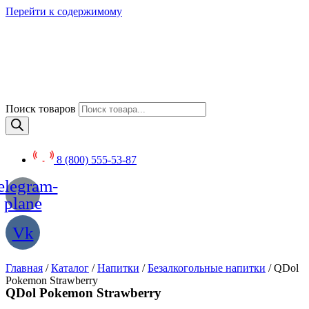
Перейти к содержимому
Поиск товаров
8 (800) 555-53-87
elegram-
plane
Vk
Главная
/
Каталог
/
Напитки
/
Безалкогольные напитки
/ QDol
Pokemon Strawberry
QDol Pokemon Strawberry