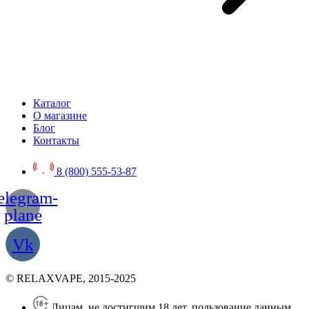
Каталог
О магазине
Блог
Контакты
8 (800) 555-53-87
elegram-
plane
Vk
© RELAXVAPE, 2015-2025
Лицам, не достигшим 18 лет, пользование данным