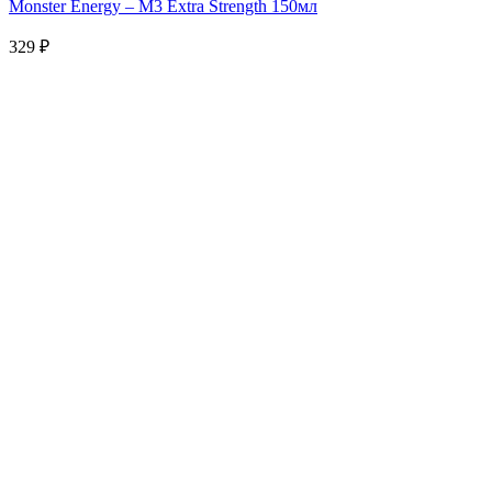
Monster Energy – M3 Extra Strength 150мл
329
₽