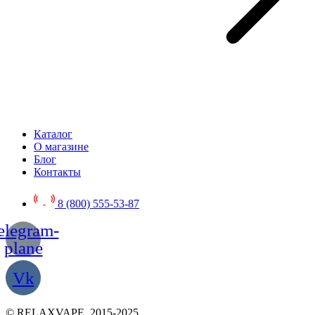
Каталог
О магазине
Блог
Контакты
8 (800) 555-53-87
elegram-
plane
Vk
© RELAXVAPE, 2015-2025