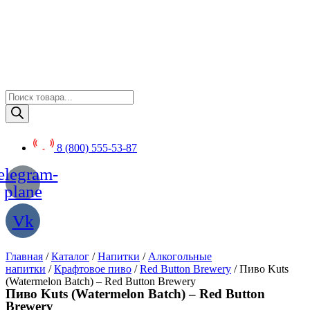
Перейти
к
содержимому
Поиск
товаров
8 (800) 555-53-87
elegram-
plane
Vk
Главная
/
Каталог
/
Напитки
/
Алкогольные
напитки
/
Крафтовое пиво
/
Red Button Brewery
/ Пиво Kuts
(Watermelon Batch) – Red Button Brewery
Пиво Kuts (Watermelon Batch) – Red Button
Brewery