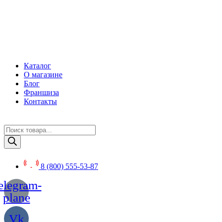
Перейти
к
содержимому
Каталог
О магазине
Блог
Франшиза
Контакты
Поиск
товаров
8 (800) 555-53-87
elegram-
plane
Vk