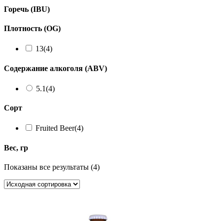
Горечь (IBU)
Плотность (OG)
13
(4)
Содержание алкоголя (ABV)
5.1
(4)
Сорт
Fruited Beer
(4)
Вес, гр
Показаны все результаты (4)