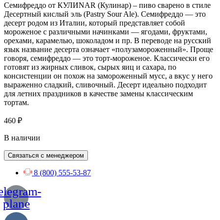
Семифреддо от КУЛИNAR (Кулинар) – пиво сварено в стиле
Десертный кислый эль (Pastry Sour Ale). Семифреддо — это
десерт родом из Италии, который представляет собой
мороженое с различными начинками — ягодами, фруктами,
орехами, карамелью, шоколадом и пр. В переводе на русский
язык название десерта означает «полузамороженный». Проще
говоря, семифреддо — это торт-мороженое. Классически его
готовят из жирных сливок, сырых яиц и сахара, по
консистенции он похож на замороженный мусс, а вкус у него
выраженно сладкий, сливочный. Десерт идеально подходит
для летних праздников в качестве замены классическим
тортам.
460
₽
В наличии
Связаться с менеджером
8 (800) 555-53-87
elegram-
plane