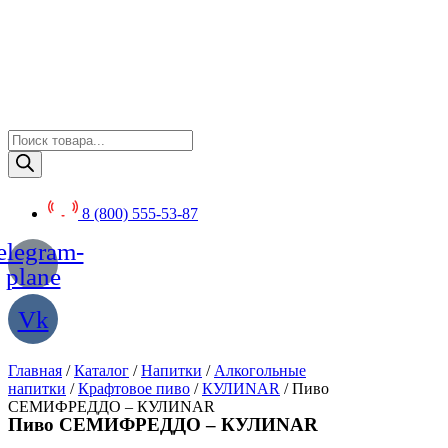
Перейти
к
содержимому
Поиск
товаров
8 (800) 555-53-87
elegram-
plane
Vk
Главная
/
Каталог
/
Напитки
/
Алкогольные
напитки
/
Крафтовое пиво
/
КУЛИNAR
/ Пиво
СЕМИФРЕДДО – КУЛИNAR
Пиво СЕМИФРЕДДО – КУЛИNAR