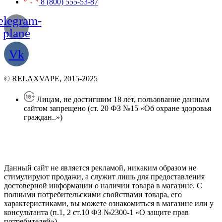
8 (800) 555-53-87
elegram-
plane
Vk
© RELAXVAPE, 2015-2025
Лицам, не достигшим 18 лет, пользование данным
сайтом запрещено (ст. 20 ФЗ №15 «Об охране здоровья
граждан..»)
Политика конфиденциальности
Создание сайта
—
SEO BEL
Данный сайт не является рекламой, никаким образом не
стимулируют продажи, а служит лишь для предоставления
достоверной информации о наличии товара в магазине. С
полными потребительскими свойствами товара, его
характеристиками, вы можете ознакомиться в магазине или у
консультанта (п.1, 2 ст.10 ФЗ №2300-1 «О защите прав
потребителей»).