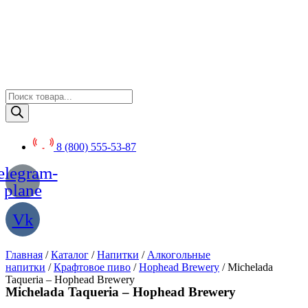
Перейти
к
содержимому
Поиск
товаров
8 (800) 555-53-87
elegram-
plane
Vk
Главная
/
Каталог
/
Напитки
/
Алкогольные
напитки
/
Крафтовое пиво
/
Hophead Brewery
/ Michelada
Taqueria – Hophead Brewery
Michelada Taqueria – Hophead Brewery