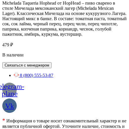
Michelada Taqueria Hophead от HopHead – пиво сварено в
стиле Мичелада мексиканский лагер (Michelada Mexican
Lager). Классическая Мичелада на основе кукурузного Лагера.
Настоящий микс в банке. В составе: томатная паста, томатный
сок, сок лайма, черный перец, перец чили, перец чипотле,
паприка, копченая паприка, кориандр, чеснок, голубой
пажитник, имбирь, куркума, вустершир.
479
₽
В наличии
Связаться с менеджером
8 (800) 555-53-87
elegram-
plane
Vk
*
Информация о товаре носит ознакомительный характер и не
является публичной офертой. Уточните наличие, стоимость и