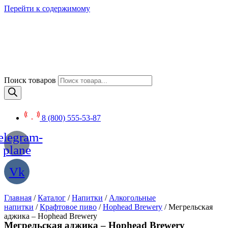
Перейти к содержимому
Поиск товаров
8 (800) 555-53-87
elegram-
plane
Vk
Главная
/
Каталог
/
Напитки
/
Алкогольные
напитки
/
Крафтовое пиво
/
Hophead Brewery
/ Мегрельская
аджика – Hophead Brewery
Мегрельская аджика – Hophead Brewery