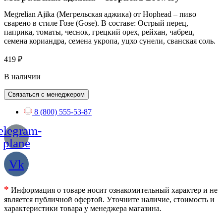
Megrelian Ajika (Мегрельская аджика) от Hophead – пиво
сварено в стиле Гозе (Gose). В составе: Острый перец,
паприка, томаты, чеснок, грецкий орех, рейхан, чабрец,
семена кориандра, семена укропа, уцхо сунели, cванская соль.
419
₽
В наличии
Связаться с менеджером
8 (800) 555-53-87
elegram-
plane
Vk
*
Информация о товаре носит ознакомительный характер и не
является публичной офертой. Уточните наличие, стоимость и
характеристики товара у менеджера магазина.