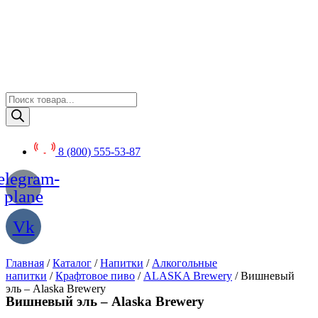
Перейти
к
содержимому
Поиск
товаров
8 (800) 555-53-87
elegram-
plane
Vk
Главная
/
Каталог
/
Напитки
/
Алкогольные
напитки
/
Крафтовое пиво
/
ALASKA Brewery
/ Вишневый
эль – Alaska Brewery
Вишневый эль – Alaska Brewery