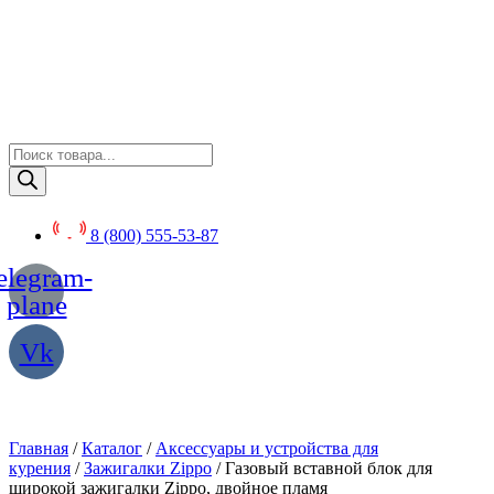
Перейти
к
содержимому
Поиск
товаров
8 (800) 555-53-87
elegram-
plane
Vk
Главная
/
Каталог
/
Аксессуары и устройства для
курения
/
Зажигалки Zippo
/ Газовый вставной блок для
широкой зажигалки Zippo, двойное пламя