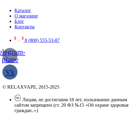
Каталог
О магазине
Блог
Контакты
8 (800) 555-53-87
elegram-
plane
Vk
© RELAXVAPE, 2015-2025
Лицам, не достигшим 18 лет, пользование данным
сайтом запрещено (ст. 20 ФЗ №15 «Об охране здоровья
граждан..»)
Политика конфиденциальности
Создание сайта
—
SEO BEL