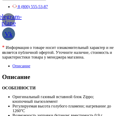
8 (800) 555-53-87
elegram-
plane
Vk
*
Информация о товаре носит ознакомительный характер и не
является публичной офертой. Уточните наличие, стоимость и
характеристики товара у менеджера магазина.
Описание
Описание
ОСОБЕННОСТИ
Оригинальный газовый вставной блок Zippo;
кнопочный пьезоэлемент
Регулируемая высота голубого пламени; нагревание до
1260°C
Возможность заправки бутаном; вместимость 0,9 г.