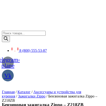
Перейти
к
содержимому
Поиск
товаров
8 (800) 555-53-87
elegram-
plane
Vk
Главная
/
Каталог
/
Аксессуары и устройства для
курения
/
Зажигалки Zippo
/ Бензиновая зажигалка Zippo –
Z218ZB
Бензиновая зажигалка Zippo – Z218ZB