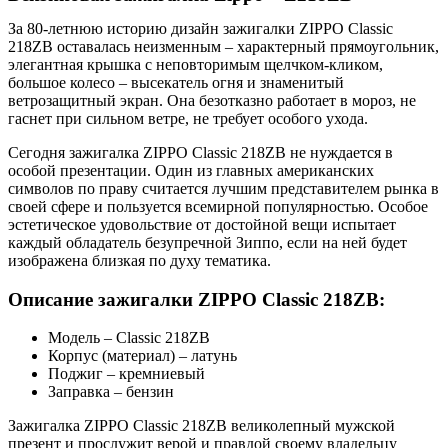
За 80-летнюю историю дизайн зажигалки ZIPPO Classic
218ZB оставалась неизменным – характерный прямоугольник,
элегантная крышка с неповторимым щелчком-кликом,
большое колесо – высекатель огня и знаменитый
ветрозащитный экран. Она безотказно работает в мороз, не
гаснет при сильном ветре, не требует особого ухода.
Сегодня зажигалка ZIPPO Classic 218ZB не нуждается в
особой презентации. Один из главных американских
символов по праву считается лучшим представителем рынка в
своей сфере и пользуется всемирной популярностью. Особое
эстетическое удовольствие от достойной вещи испытает
каждый обладатель безупречной Зиппо, если на ней будет
изображена близкая по духу тематика.
Описание зажигалки ZIPPO Classic 218ZB:
Модель – Classic 218ZB
Корпус (материал) – латунь
Поджиг – кремниевый
Заправка – бензин
Зажигалка ZIPPO Classic 218ZB великолепный мужской
презент и прослужит верой и правдой своему владельцу