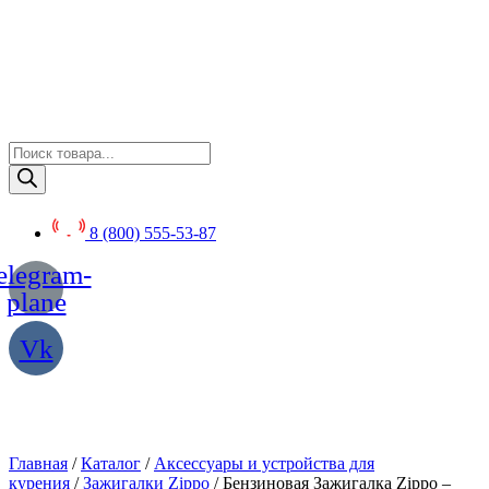
Перейти
к
содержимому
Поиск
товаров
8 (800) 555-53-87
elegram-
plane
Vk
Главная
/
Каталог
/
Аксессуары и устройства для
курения
/
Зажигалки Zippo
/ Бензиновая Зажигалка Zippo –