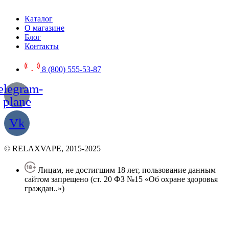
Каталог
О магазине
Блог
Контакты
8 (800) 555-53-87
elegram-
plane
Vk
© RELAXVAPE, 2015-2025
Лицам, не достигшим 18 лет, пользование данным
сайтом запрещено (ст. 20 ФЗ №15 «Об охране здоровья
граждан..»)
Политика конфиденциальности
Создание сайта
—
SEO BEL