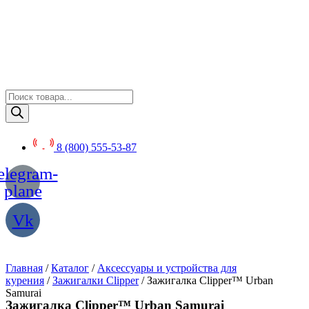
Перейти
к
содержимому
Поиск
товаров
8 (800) 555-53-87
elegram-
plane
Vk
Главная
/
Каталог
/
Аксессуары и устройства для
курения
/
Зажигалки Clipper
/ Зажигалка Clipper™ Urban
Samurai
Зажигалка Clipper™ Urban Samurai