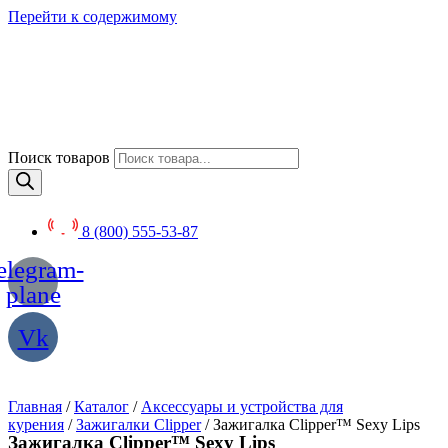
Перейти к содержимому
Поиск товаров
8 (800) 555-53-87
elegram-
plane
Vk
Главная
/
Каталог
/
Аксессуары и устройства для
курения
/
Зажигалки Clipper
/ Зажигалка Clipper™ Sexy Lips
Зажигалка Clipper™ Sexy Lips