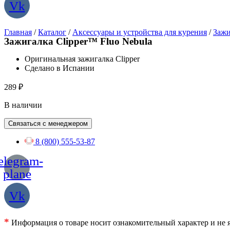
Vk
Главная
/
Каталог
/
Аксессуары и устройства для курения
/
Зажи
Зажигалка Clipper™ Fluo Nebula
Оригинальная зажигалка Clipper
Сделано в Испании
289
₽
В наличии
Связаться с менеджером
8 (800) 555-53-87
elegram-
plane
Vk
*
Информация о товаре носит ознакомительный характер и не я