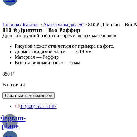
Главная
/
Каталог
/
Аксессуары для ЭС
/ 810-й Дриптип – Bro 
810-й Дриптип – Bro Раффир
Дрип тип ручной работы из премиальных материалов.
Рисунок может отличаться от примера на фото.
Диаметр видимой части — 17-19 мм
Материал — Раффир
Высота видимой части — 6 мм
850
₽
В наличии
Связаться с менеджером
8 (800) 555-53-87
elegram-
plane