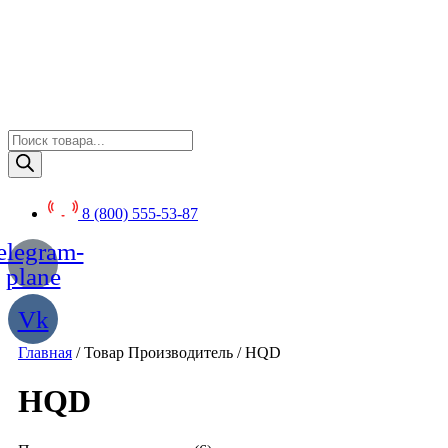
Перейти
к
содержимому
Поиск
товаров
8 (800) 555-53-87
elegram-
plane
Vk
Главная
/ Товар Производитель / HQD
HQD