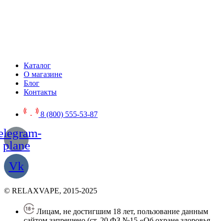
Каталог
О магазине
Блог
Контакты
8 (800) 555-53-87
elegram-
plane
Vk
© RELAXVAPE, 2015-2025
Лицам, не достигшим 18 лет, пользование данным
сайтом запрещено (ст. 20 ФЗ №15 «Об охране здоровья