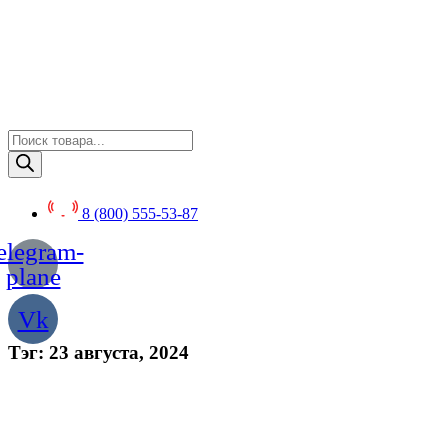
Перейти
к
содержимому
Поиск
товаров
8 (800) 555-53-87
elegram-
plane
Vk
Тэг: 23 августа, 2024